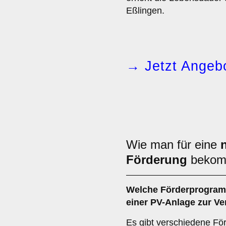
Eßlingen.
→ Jetzt Angebo
Wie man für eine
Förderung
bekom
Welche Förderprogramme
einer PV-Anlage zur V
Es gibt verschiedene Fö