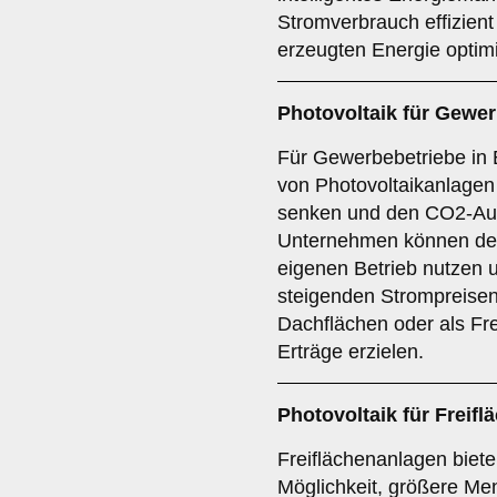
Stromverbrauch effizient
erzeugten Energie optim
Photovoltaik für
Gewer
Für Gewerbebetriebe in Eß
von Photovoltaikanlagen
senken und den CO2-Aus
Unternehmen können den
eigenen Betrieb nutzen 
steigenden Strompreisen
Dachflächen oder als Fr
Erträge erzielen.
Photovoltaik für
Freifl
Freiflächenanlagen biete
Möglichkeit, größere Me