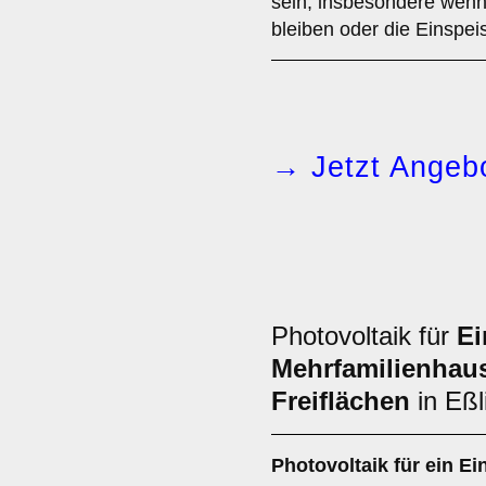
sein, insbesondere wenn 
bleiben oder die Einspeis
→ Jetzt Angebo
Photovoltaik für
Ei
Mehrfamilienhau
Freiflächen
in Eßl
Photovoltaik für ein
Ei