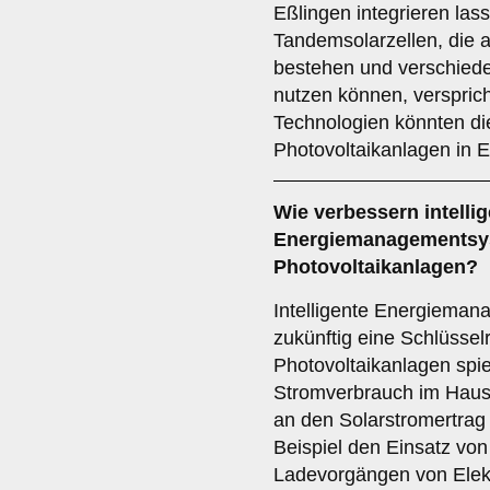
Eßlingen integrieren las
Tandemsolarzellen, die 
bestehen und verschiede
nutzen können, versprich
Technologien könnten d
Photovoltaikanlagen in E
Wie verbessern
intelli
Energiemanagementsy
Photovoltaikanlagen?
Intelligente Energiema
zukünftig eine Schlüssel
Photovoltaikanlagen spi
Stromverbrauch im Haush
an den Solarstromertrag
Beispiel den Einsatz vo
Ladevorgängen von Elek