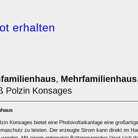
ot erhalten
nfamilienhaus
,
Mehrfamilienhaus
ß Polzin Konsages
nhaus
lzin Konsages bietet eine Photovoltaikanlage eine großartig
maschutz zu leisten. Der erzeugte Strom kann direkt im Hau
 werden. Mit einem optionalen Batteriespeicher lässt sich d