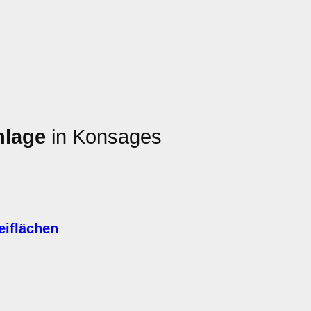
nlage
in Konsages
eiflächen