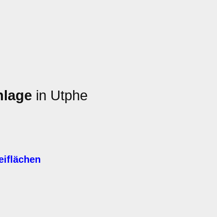
nlage
in Utphe
eiflächen