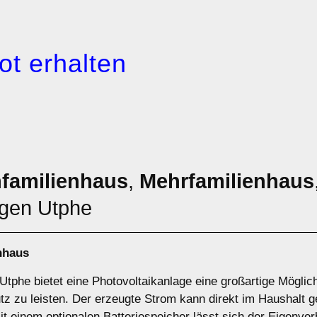
ot erhalten
nfamilienhaus
,
Mehrfamilienhaus
gen Utphe
nhaus
Utphe bietet eine Photovoltaikanlage eine großartige Möglic
z zu leisten. Der erzeugte Strom kann direkt im Haushalt ge
t einem optionalen Batteriespeicher lässt sich der Eigenverb