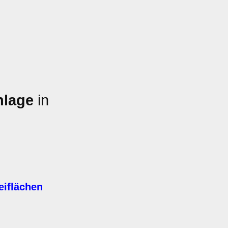
nlage
in
eiflächen