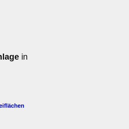
nlage
in
eiflächen