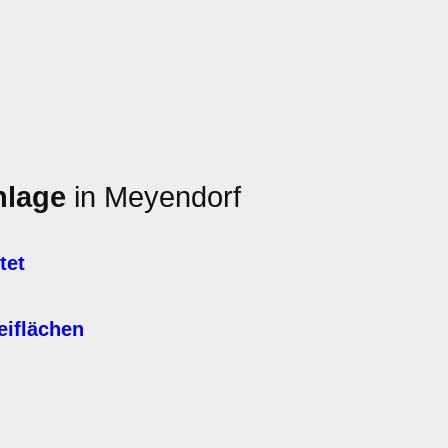
nlage
in Meyendorf
tet
eiflächen