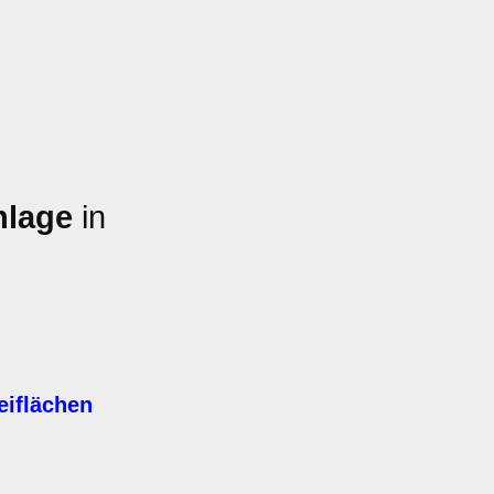
nlage
in
eiflächen